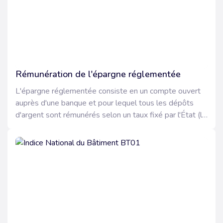
ASSOCIATIONS
JURIDIQUE D’ENTREPRISE
NOS OUTILS COLLABORATIFS
GUIDE DU CHEF D'ENTREPRISE
SIMULATEURS
CHIFFRES UTILES
Rémunération de l'épargne réglementée
L'épargne réglementée consiste en un compte ouvert
auprès d'une banque et pour lequel tous les dépôts
d'argent sont rémunérés selon un taux fixé par l'État (le
terme de livret réglementé est utilisé dans ce cas).