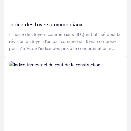
Indice des loyers commerciaux
L'indice des loyers commerciaux (ILC) est utilisé pour la
révision du loyer d'un bail commercial. Il est composé
pour 75 % de l'indice des prix à la consommation et
pour 25 % de l'indice du coût de la construction.
Attention, l'indice des loyers commerciaux concerne
uniquement les locataires commerçants immatriculés au
registre du commerce et des sociétés (RCS) et artisans
inscrits au répertoire des métiers. Il ne peut être utilisé
pour les activités industrielles (fabriques, usines,
ateliers...) et pour les activités exercées dans des
immeubles à usage exclusif de bureaux ou dans des
plates-formes logistiques (entrepôts...).