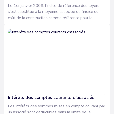
Le 1er janvier 2006, l'indice de référence des loyers
s'est substitué à la moyenne associée de l'indice du
coût de la construction comme référence pour la
révision des loyers en cours de bail dans le parc locatif
privé. Modifié par la loi n° 2008-111 du 8 février 2008,
il correspond aujourd'hui à la moyenne, sur les douze
derniers mois, de l'indice des prix à la consommation
hors tabac et hors loyers.
Intérêts des comptes courants d'associés
Les intérêts des sommes mises en compte courant par
un associé sont déductibles dans la limite de la