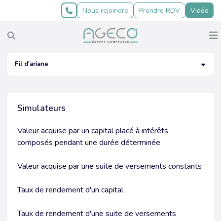
Prendre RDV
Nous rejoindre
Prendre RDV
Vidéo
VOTRE PROFIL
Fil d'ariane
NOS EXPERTISES
START-UP
Simulateurs
NOTRE CABINET
TPE & ENTREPRENEURS
CONSEIL ACQUISITION CESSION
Valeur acquise par un capital placé à intérêts
NOTRE BLOG
PME & ETI
COMPTABILITÉ ET FISCALITÉ
PRÉSENTATION
composés pendant une durée déterminée
ACTUALITÉS
PROFESSIONS LIBÉRALES
RH ET PAIE
GILLES PEREZ
Valeur acquise par une suite de versements constants
CONTACT
COMMERÇANTS & CHR
CRÉATION D'ENTREPRISE
NOTRE BUREAU
ACTUALITÉS
Taux de rendement d'un capital
ACCÈS CLIENT
SCI LMNP
PATRIMOINE
RECRUTEMENT
ÉCHÉANCIERS
Taux de rendement d'une suite de versements