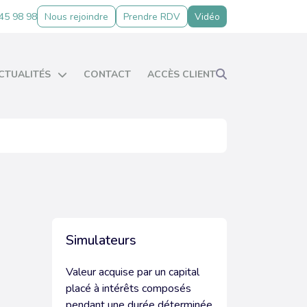
45 98 98
Nous rejoindre
Prendre RDV
Vidéo
CTUALITÉS
CONTACT
ACCÈS CLIENT
ctualités
chéanciers
uide du chef d'entreprise
imulateurs
hiffres utiles
Simulateurs
Valeur acquise par un capital
placé à intérêts composés
pendant une durée déterminée