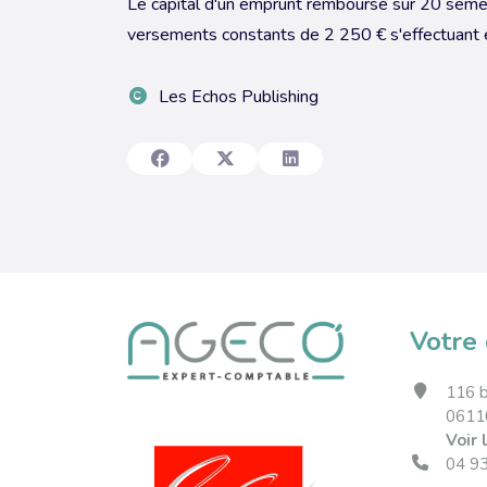
Le capital d'un emprunt remboursé sur 20 semest
versements constants de 2 250 € s'effectuant 
Les Echos Publishing
Votre 
116 b
0611
Voir 
04 9