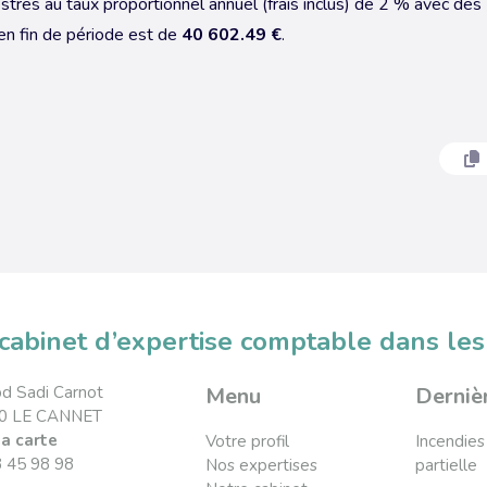
res au taux proportionnel annuel (frais inclus) de 2 % avec des
en fin de période est de
40 602.49 €
.
cabinet d’expertise comptable dans les
d Sadi Carnot
Menu
Dernièr
0 LE CANNET
la carte
Votre profil
Incendies 
3 45 98 98
Nos expertises
partielle