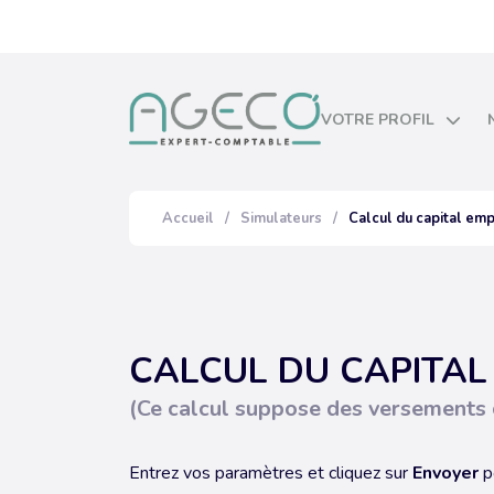
Prendre RDV
VOTRE PROFIL
Start-up
TPE & entrepreneurs
Accueil
/
Simulateurs
/
Calcul du capital em
PME & ETI
Professions libérales
Commerçants & CHR
CALCUL DU CAPITAL
SCI LMNP
(Ce calcul suppose des versements 
Associations
Entrez vos paramètres et cliquez sur
Envoyer
po